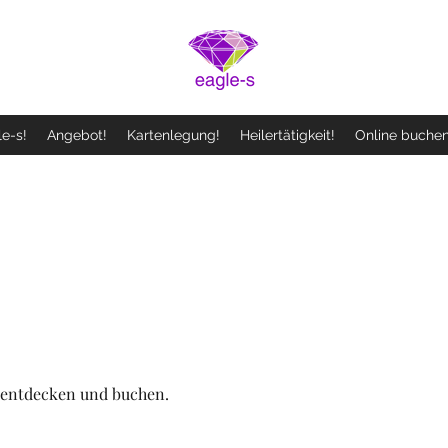
e-s!
Angebot!
Kartenlegung!
Heilertätigkeit!
Online buchen
 entdecken und buchen.